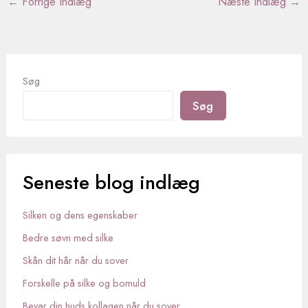
←
Forrige Indlæg
Næste Indlæg
→
Søg
Søg
Seneste blog indlæg
Silken og dens egenskaber
Bedre søvn med silke
Skån dit hår når du sover
Forskelle på silke og bomuld
Bevar din huds kollagen når du sover