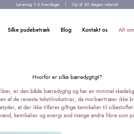
Levering 1-3 hverdage
Op til 30 dages returret
Silke pudebetræk
Blog
Kontakt os
Alt om
Hvorfor er silke bæredygtigt?
 fiber, er den både bæredygtig og har en minimal skadelig
 en af de reneste tekstilindustrier, da morbærtræer ikke k
etyder, at der ikke tilføres giftige kemikalier til silkestoffe
vand, kemikalier og energi end mange andre fibre som po