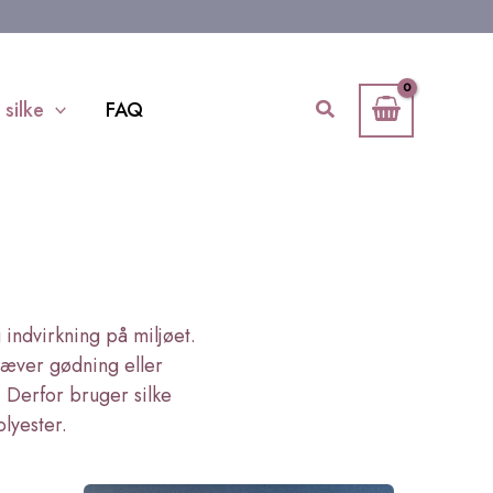
Søg
 silke
FAQ
 indvirkning på miljøet.
ræver gødning eller
t. Derfor bruger silke
lyester.